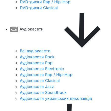
DVD-диски Rap / Hip-Hop
DVD-диски Clasical
Аудіокасети
Всі аудіокасети
Аудіокасети Rock
Аудіокасети Pop
Аудіокасети Electronic
Аудіокасети Rap / Hip-Hop
Аудіокасети Clasical
Аудіокасети Jazz
Аудіокасети Soundtrack
Аудіокасети українських виконавців