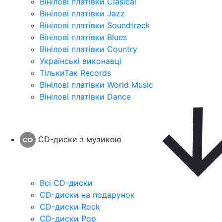
Вінілові платівки Clasical
Вінілові платівки Jazz
Вінілові платівки Soundtrack
Вінілові платівки Blues
Вінілові платівки Country
Українські виконавці
ТількиТак Records
Вінілові платівки World Music
Вінілові платівки Dance
CD-диски з музикою
Всі CD-диски
CD-диски на подарунок
CD-диски Rock
CD-диски Pop