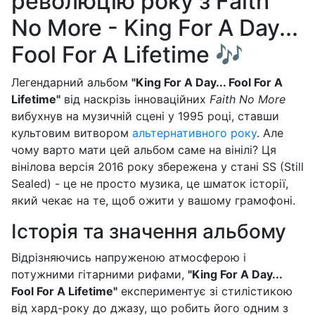
революцію року з Faith
No More - King For A Day...
Fool For A Lifetime 🎶
Легендарний альбом
"King For A Day... Fool For A
Lifetime"
від наскрізь інноваційних
Faith No More
вибухнув на музичній сцені у 1995 році, ставши
культовим витвором
альтернативного року
. Але
чому варто мати цей альбом саме на вінілі? Ця
вінілова версія 2016 року збережена у стані SS (Still
Sealed) - це не просто музика, це шматок історії,
який чекає на те, щоб ожити у вашому грамофоні.
Історія та значення альбому
Відрізняючись напруженою атмосферою і
потужними гітарними рифами,
"King For A Day...
Fool For A Lifetime"
експериментує зі стилістикою
від хард-року до джазу, що робить його одним з