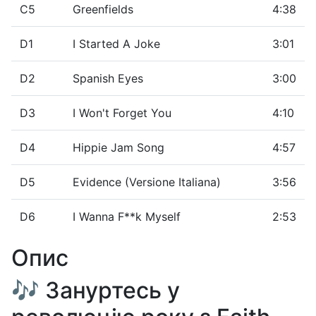
C5
Greenfields
4:38
D1
I Started A Joke
3:01
D2
Spanish Eyes
3:00
D3
I Won't Forget You
4:10
D4
Hippie Jam Song
4:57
D5
Evidence (Versione Italiana)
3:56
D6
I Wanna F**k Myself
2:53
Опис
🎶 Зануртесь у