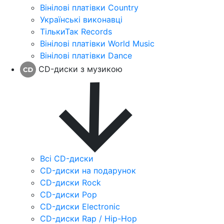
Вінілові платівки Country
Українські виконавці
ТількиТак Records
Вінілові платівки World Music
Вінілові платівки Dance
CD-диски з музикою
Всі CD-диски
CD-диски на подарунок
CD-диски Rock
CD-диски Pop
CD-диски Electronic
CD-диски Rap / Hip-Hop