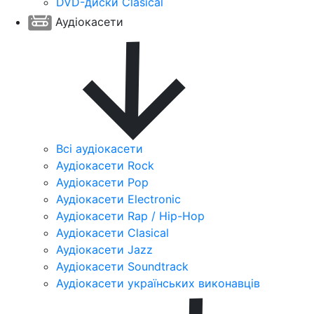
DVD-диски Clasical
Аудіокасети
Всі аудіокасети
Аудіокасети Rock
Аудіокасети Pop
Аудіокасети Electronic
Аудіокасети Rap / Hip-Hop
Аудіокасети Clasical
Аудіокасети Jazz
Аудіокасети Soundtrack
Аудіокасети українських виконавців