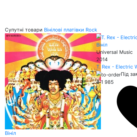
Супутні товари
Вінілові платівки Rock
Вініл
Universal Music
2014
T. Rex - Electric 
Під з
₴
1 985
Вініл