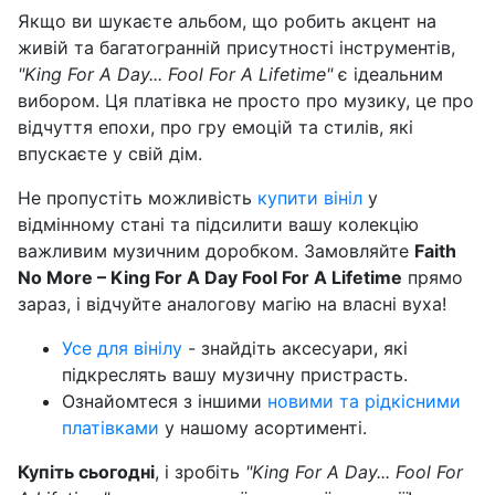
Якщо ви шукаєте альбом, що робить акцент на
живій та багатогранній присутності інструментів,
"King For A Day... Fool For A Lifetime"
є ідеальним
вибором. Ця платівка не просто про музику, це про
відчуття епохи, про гру емоцій та стилів, які
впускаєте у свій дім.
Не пропустіть можливість
купити вініл
у
відмінному стані та підсилити вашу колекцію
важливим музичним доробком. Замовляйте
Faith
No More – King For A Day Fool For A Lifetime
прямо
зараз, і відчуйте аналогову магію на власні вуха!
Усе для вінілу
- знайдіть аксесуари, які
підкреслять вашу музичну пристрасть.
Ознайомтеся з іншими
новими та рідкісними
платівками
у нашому асортименті.
Купіть сьогодні
, і зробіть
"King For A Day... Fool For