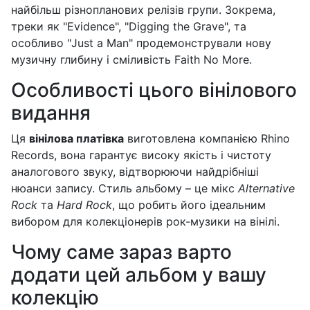
найбільш різнопланових релізів групи. Зокрема,
треки як "Evidence", "Digging the Grave", та
особливо "Just a Man" продемонстрували нову
музичну глибину і сміливість Faith No More.
Особливості цього вінілового
видання
Ця
вінілова платівка
виготовлена компанією Rhino
Records, вона гарантує високу якість і чистоту
аналогового звуку, відтворюючи найдрібніші
нюанси запису. Стиль альбому – це мікс
Alternative
Rock
та
Hard Rock
, що робить його ідеальним
вибором для колекціонерів рок-музики на вінілі.
Чому саме зараз варто
додати цей альбом у вашу
колекцію