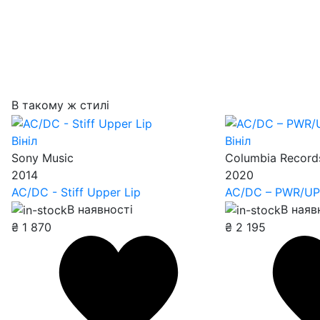
В такому ж стилі
Вініл
Вініл
Sony Music
Columbia Record
2014
2020
AC/DC - Stiff Upper Lip
AC/DC – PWR/U
В наявності
В наяв
₴
1 870
₴
2 195