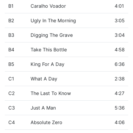
B1
Caralho Voador
4:01
B2
Ugly In The Morning
3:05
B3
Digging The Grave
3:04
B4
Take This Bottle
4:58
B5
King For A Day
6:36
C1
What A Day
2:38
C2
The Last To Know
4:27
C3
Just A Man
5:36
C4
Absolute Zero
4:06