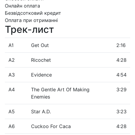
Онлайн оплата
Безвідсотковий кредит
Оплата при отриманні
Трек-лист
A1
Get Out
2:16
A2
Ricochet
4:28
A3
Evidence
4:54
A4
The Gentle Art Of Making
3:29
Enemies
A5
Star A.D.
3:23
A6
Cuckoo For Caca
4:28