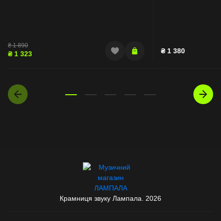
₴
1 890
₴
1 380
₴
1 323
Крамниця звуку Лампала. 2026