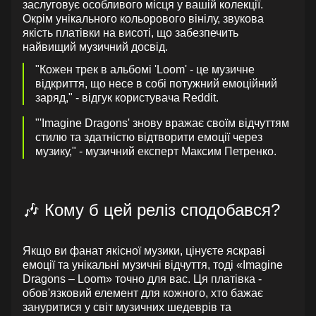
заслуговує особливого місця у вашій колекції.
Окрім унікального кольорового вінілу, звукова
якість платівки на висоті, що забезпечить
найвищий музичний досвід.
"Кожен трек в альбомі 'Loom' - це музичне
відкриття, що несе в собі потужний емоційний
заряд," - відгук користувача Reddit.
"'Imagine Dragons' знову вражає своїм відчуттям
стилю та здатністю відтворити емоції через
музику," - музичний експерт Максим Петренко.
🎶 Кому б цей реліз сподобався?
Якщо ви фанат якісної музики, цінуєте яскраві
емоції та унікальні музичні відчуття, тоді «Imagine
Dragons – Loom» точно для вас. Ця платівка -
обов'язковий елемент для кожного, хто бажає
зануритися у світ музичних шедеврів та