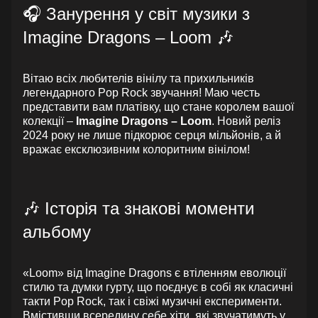
🎧 Занурення у світ музики з
Imagine Dragons – Loom 🎶
Вітаю всіх любителів вінілу та прихильників
легендарного Pop Rock звучання! Маю честь
представити вам платівку, що стане королем вашої
колекції –
Imagine Dragons – Loom
. Новий реліз
2024 року не лише підкорює серця мільйонів, а й
вражає ексклюзивним колоритним вінілом!
🎶 Історія та знакові моменти
альбому
«Loom» від Imagine Dragons є втіленням еволюції
стилю та думки гурту, що поєднує в собі як класичні
такти Pop Rock, так і свіжі музичні експерименти.
Вмістивши всередину себе хіти, які звучатимуть у