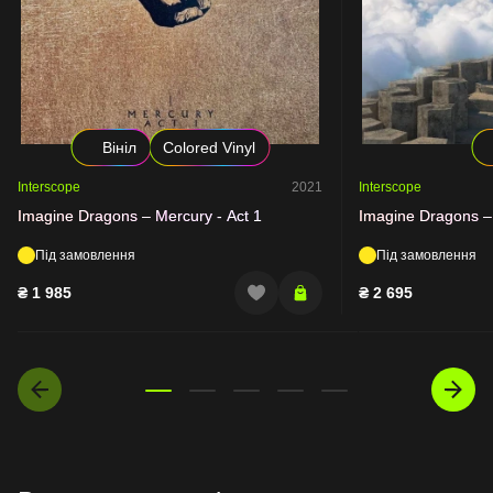
Вініл
Colored Vinyl
Interscope
2021
Interscope
Imagine Dragons – Mercury - Act 1
Imagine Dragons – 
Під замовлення
Під замовлення
₴
1 985
₴
2 695