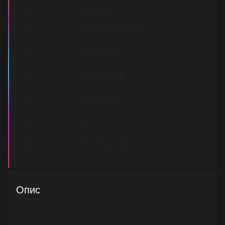
A3
Eyes Closed
A4
Take Me To The Beach
A5
In Your Corner
B1
Gods Don't Pray
B2
Don't Forget Me
B3
Kid
B4
Fire In These Hills
Опис