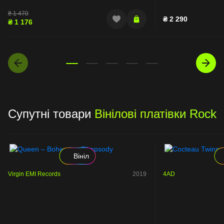
₴
1 470
₴
2 290
₴
1 176
Супутні товари
Вінілові платівки Rock
Вініл
Virgin EMI Records
2019
4AD