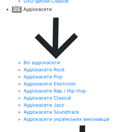
DVD-диски Clasical
Аудіокасети
Всі аудіокасети
Аудіокасети Rock
Аудіокасети Pop
Аудіокасети Electronic
Аудіокасети Rap / Hip-Hop
Аудіокасети Clasical
Аудіокасети Jazz
Аудіокасети Soundtrack
Аудіокасети українських виконавців