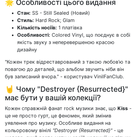
🌟 Особливості цього видання
Стан:
SS - Still Sealed (Новий)
Стиль:
Hard Rock; Glam
Кількість носіїв:
1 платівка
Особливості:
Colored Vinyl, що поєднує в собі
якість звуку з неперевершеною красою
дизайну
"Кожен трек відреставрований з такою любов’ю та
повагою до деталей, що альбом звучить ніби він
був записаний вчора." - користувач VinilFanClub.
🤘 Чому "Destroyer {Resurrected}"
має бути у вашій колекції?
Кожен справжній фанат rock музики знає, що
Kiss
-
це не просто гурт, це феномен, який змінив
уявлення про музику. Особливе видання на
кольоровому вінілі
"Destroyer {Resurrected}"
- це