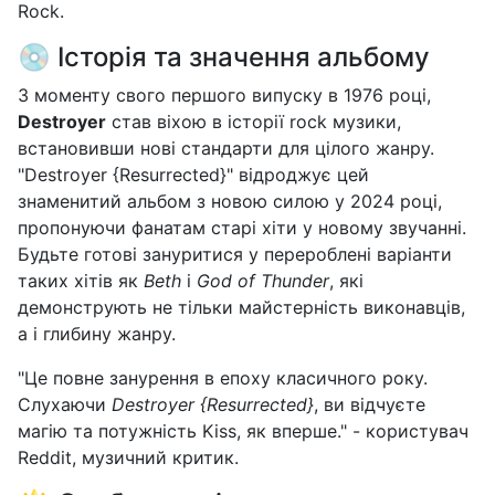
Rock.
💿 Історія та значення альбому
З моменту свого першого випуску в 1976 році,
Destroyer
став віхою в історії rock музики,
встановивши нові стандарти для цілого жанру.
"Destroyer {Resurrected}" відроджує цей
знаменитий альбом з новою силою у 2024 році,
пропонуючи фанатам старі хіти у новому звучанні.
Будьте готові зануритися у перероблені варіанти
таких хітів як
Beth
і
God of Thunder
, які
демонструють не тільки майстерність виконавців,
а і глибину жанру.
"Це повне занурення в епоху класичного року.
Слухаючи
Destroyer {Resurrected}
, ви відчуєте
магію та потужність Kiss, як вперше." - користувач
Reddit, музичний критик.