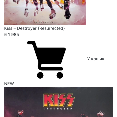
Kiss – Destroyer {Resurrected}
₴
1 985
У кошик
NEW