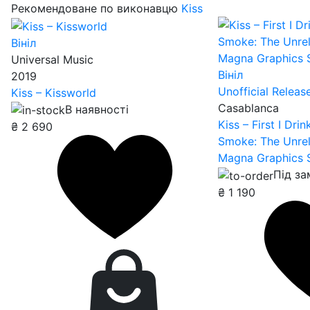
Рекомендоване по виконавцю
Kiss
Вініл
Universal Music
Вініл
2019
Unofficial Releas
Kiss – Kissworld
Casablanca
В наявності
Kiss – First I Dri
₴
2 690
Smoke: The Unre
Magna Graphics 
Під з
₴
1 190