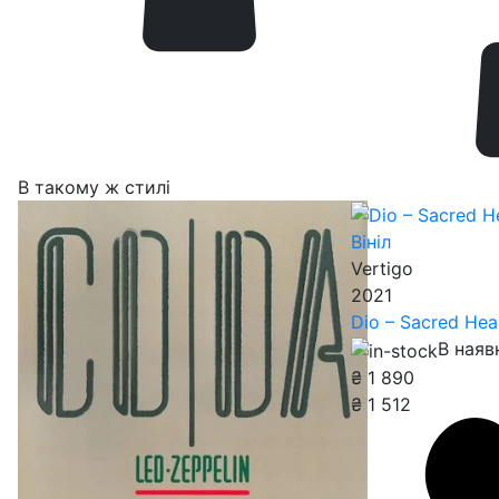
В такому ж стилі
Вініл
Vertigo
2021
Dio – Sacred Hea
В наяв
₴
1 890
₴
1 512