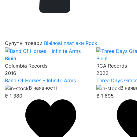
Супутні товари
Вінілові платівки Rock
Вініл
Вініл
Columbia Records
RCA Records
2016
2022
Band Of Horses – Infinite Arms
Three Days Grace
В наявності
В наяв
₴
1 380
₴
1 695