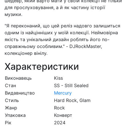
шедевр, який варто мати у своїй колекції не тільки
для прослуховування, а й як частину історії
музики.
"Я переконаний, що цей реліз надовго залишиться
одним із найцінніших у моїй колекції. Неймовірна
якість та унікальний дизайн роблять його по-
справжньому особливим." - DJRockMaster,
колекціонер вінілу.
Характеристики
Виконавець
Kiss
Стан
SS - Still Sealed
Видавництво
Mercury
Стиль
Hard Rock, Glam
Жанр
Rock
Упаковка
Конверт
Рік
2024