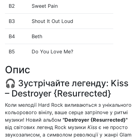
B2
Sweet Pain
B3
Shout It Out Loud
B4
Beth
B5
Do You Love Me?
Опис
🎧 Зустрічайте легенду: Kiss
– Destroyer {Resurrected}
Коли мелодії Hard Rock виливаються з унікального
кольорового вінілу, ваше серце затріпоче у ритмі
музики! Новий альбом
"Destroyer {Resurrected}"
від світових легенд Rock музики
Kiss
є не просто
звукозаписом, а символом революції у жанрі Glam