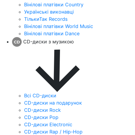
Вінілові платівки Country
Українські виконавці
ТількиТак Records
Вінілові платівки World Music
Вінілові платівки Dance
CD-диски з музикою
Всі CD-диски
CD-диски на подарунок
CD-диски Rock
CD-диски Pop
CD-диски Electronic
CD-диски Rap / Hip-Hop