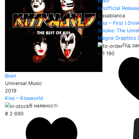
Вініл
Unofficial Releas
Casablanca
Kiss – First I Dri
Smoke: The Unre
Magna Graphics 
Під з
₴
1 190
Вініл
Universal Music
2019
Kiss – Kissworld
В наявності
₴
2 690