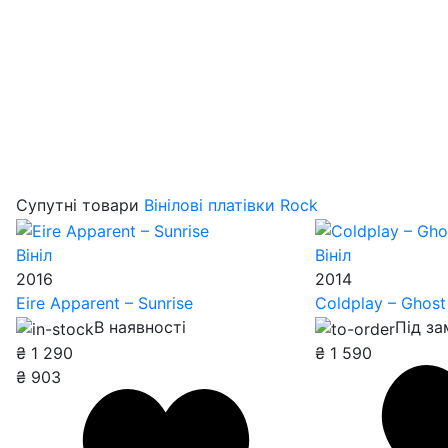
Супутні товари
Вінілові платівки Rock
Вініл
Вініл
2016
2014
Eire Apparent – Sunrise
Coldplay – Ghost
В наявності
Під з
₴
1 290
₴
1 590
₴
903