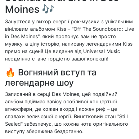
Moines 🎶
Зануртеся у вихор енергії рок-музики з унікальним
вініловим альбомом Kiss – "Off The Soundboard: Live
in Des Moines", який пропонує вам не просто
музику, а цілу історію, написану легендарними Kiss
прямо на сцені! Це видання від Universal Music
неодмінно стане гордістю вашої колекції!
🔥 Вогняний вступ та
легендарне шоу
Записаний в серці Des Moines, цей подвійний
альбом підіймає завісу особливої концертної
атмосфери, де кожен акорд і кожен риф – це
спалахи величезної енергії. Винятковий стан "Still
Sealed" забезпечує, що кожна нота оригінального
виступу збережена бездоганно.