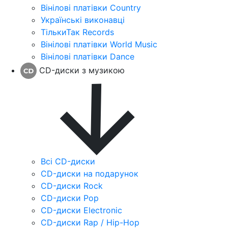
Вінілові платівки Country
Українські виконавці
ТількиТак Records
Вінілові платівки World Music
Вінілові платівки Dance
CD-диски з музикою
Всі CD-диски
CD-диски на подарунок
CD-диски Rock
CD-диски Pop
CD-диски Electronic
CD-диски Rap / Hip-Hop