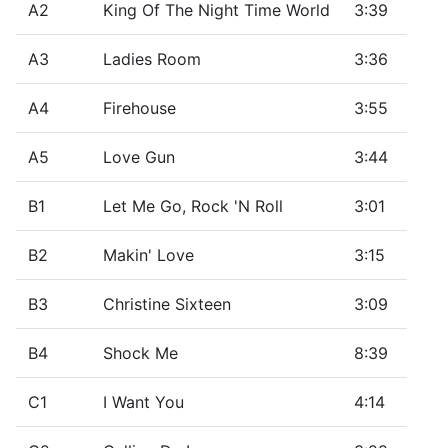
A2
King Of The Night Time World
3:39
A3
Ladies Room
3:36
A4
Firehouse
3:55
A5
Love Gun
3:44
B1
Let Me Go, Rock 'N Roll
3:01
B2
Makin' Love
3:15
B3
Christine Sixteen
3:09
B4
Shock Me
8:39
C1
I Want You
4:14