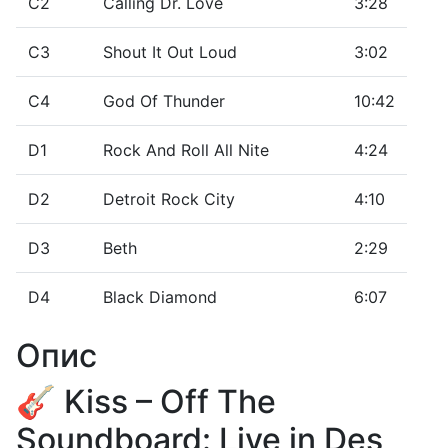
C2
Calling Dr. Love
3:28
C3
Shout It Out Loud
3:02
C4
God Of Thunder
10:42
D1
Rock And Roll All Nite
4:24
D2
Detroit Rock City
4:10
D3
Beth
2:29
D4
Black Diamond
6:07
Опис
🎸 Kiss – Off The
Soundboard: Live in Des