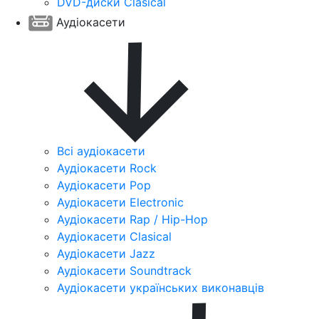
DVD-диски Clasical
Аудіокасети
Всі аудіокасети
Аудіокасети Rock
Аудіокасети Pop
Аудіокасети Electronic
Аудіокасети Rap / Hip-Hop
Аудіокасети Clasical
Аудіокасети Jazz
Аудіокасети Soundtrack
Аудіокасети українських виконавців