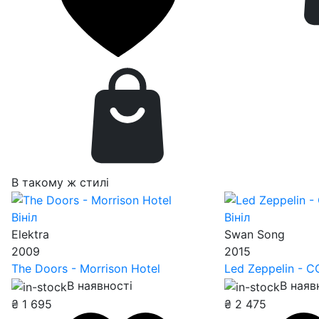
В такому ж стилі
Вініл
Вініл
Elektra
Swan Song
2009
2015
The Doors - Morrison Hotel
Led Zeppelin - 
В наявності
В наяв
₴
1 695
₴
2 475