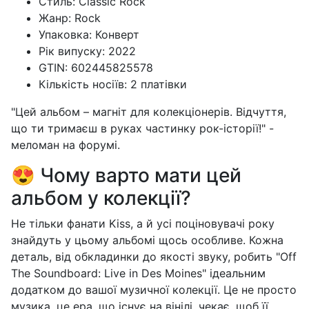
Стиль: Classic Rock
Жанр: Rock
Упаковка: Конверт
Рік випуску: 2022
GTIN: 602445825578
Кількість носіїв: 2 платівки
"Цей альбом – магніт для колекціонерів. Відчуття,
що ти тримаєш в руках частинку рок-історії!" -
меломан на форумі.
😍 Чому варто мати цей
альбом у колекції?
Не тільки фанати Kiss, а й усі поціновувачі року
знайдуть у цьому альбомі щось особливе. Кожна
деталь, від обкладинки до якості звуку, робить "Off
The Soundboard: Live in Des Moines" ідеальним
додатком до вашої музичної колекції. Це не просто
музика, це ера, що існує на вінілі, чекає, щоб її