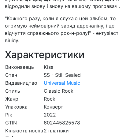
відродили знову і знову на вашому програвачі.
"Кожного разу, коли я слухаю цей альбом, то
отримую неймовірний заряд адреналіну, і це
відчуття справжнього рок-н-ролу!" - ентузіаст
вінілу.
Характеристики
Виконавець
Kiss
Стан
SS - Still Sealed
Видавництво
Universal Music
Стиль
Classic Rock
Жанр
Rock
Упаковка
Конверт
Рік
2022
GTIN
602445825578
Кількість носіїв
2 платівки