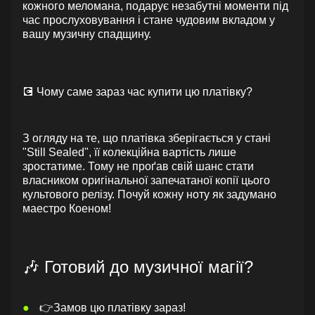
кожного меломана, подарує незабутні моменти під
час прослуховування і стане чудовим вкладом у
вашу музичну спадщину.
💽 Чому саме зараз час купити цю платівку?
З огляду на те, що платівка зберігається у стані
"Still Sealed", її колекційна вартість лише
зростатиме. Тому не проґав свій шанс стати
власником оригінальної запечатаної копії цього
культового релізу. Почуй кожну ноту як задумано
маестро Коеном!
🎶 Готовий до музичної магії?
👉Замов цю платівку зараз!