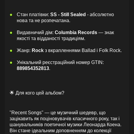
Стан платівки:
SS - Still Sealed
- абсолютно
нова та не розпечатана.
Видавничий дім:
Columbia Records
— знак
якості та відданості традиціям.
Жанр:
Rock
з вкрапленнями Ballad і Folk Rock.
Унікальний реєстраційний номер GTIN:
889854352813
.
🌟 Для кого цей альбом?
"Recent Songs" — це музичний шедевр, що
зацікавить як поціновувачів класичного року, так і
шанувальників поетичної музики Леонарда Коена.
Він стане ідеальним доповненням до колекції