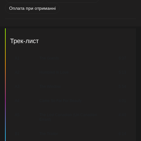
Оплата при отриманні
Трек-лист
A1
The Guests
6:37
A2
Humbled In Love
5:13
A3
The Window
5:54
A4
Came So Far For Beauty
4:01
A5
The Lost Canadian (Un Canadien
4:40
Errant)
B1
The Traitor
6:14