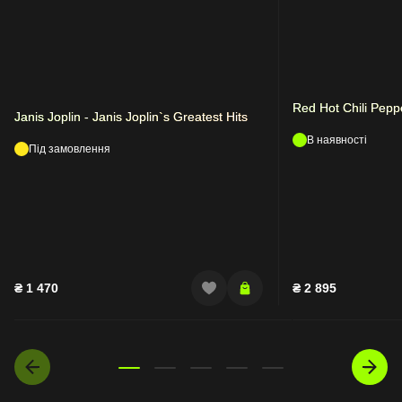
Red Hot Chili Pep
Janis Joplin - Janis Joplin`s Greatest Hits
В наявності
Під замовлення
₴
1 470
₴
2 895