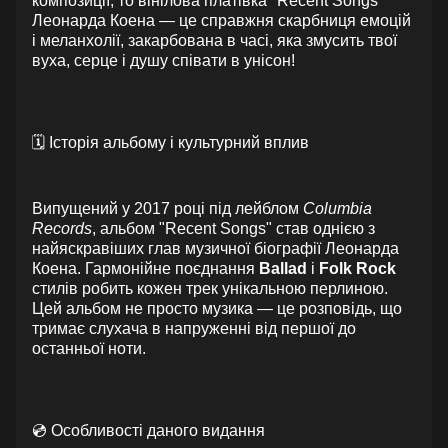
композиції, то вінілова платівка "Recent Songs"
Леонарда Коена — це справжня скарбниця емоцій
і меланхолії, закарбована в часі, яка змусить твої
вуха, серце і душу співати в унісон!
🗓️ Історія альбому і культурний вплив
Випущений у 2017 році під лейблом
Columbia
Records
, альбом "Recent Songs" став однією з
найяскравіших глав музичної біографії Леонарда
Коена. Гармонійне поєднання
Ballad
і
Folk Rock
стилів робить кожен трек унікальною перлиною.
Цей альбом не просто музика — це розповідь, що
тримає слухача в напруженні від першої до
останньої ноти.
💿 Особливості даного видання