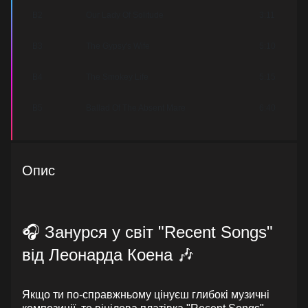
B2
Our Lady Of Solitude
3:11
B3
The Gypsy's Wife
5:10
B4
The Smokey Life
5:15
B5
Ballad Of The Absent Mare
6:40
Опис
🎧 Занурся у світ "Recent Songs"
від Леонарда Коена 🎶
Якщо ти по-справжньому цінуєш глибокі музичні