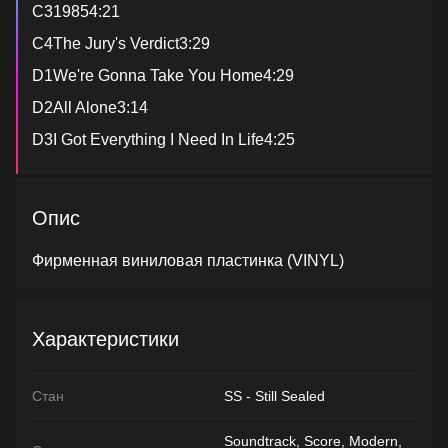
C319854:21
C4The Jury's Verdict3:29
D1We're Gonna Take You Home4:29
D2All Alone3:14
D3I Got Everything I Need In Life4:25
Опис
Фирменная виниловая пластинка (VINYL)
Характеристики
Стан
SS - Still Sealed
Soundtrack, Score, Modern,