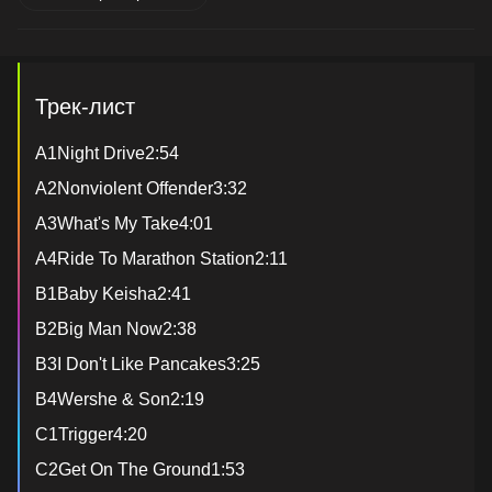
Трек-лист
A1Night Drive2:54
A2Nonviolent Offender3:32
A3What's My Take4:01
A4Ride To Marathon Station2:11
B1Baby Keisha2:41
B2Big Man Now2:38
B3I Don't Like Pancakes3:25
B4Wershe & Son2:19
C1Trigger4:20
C2Get On The Ground1:53