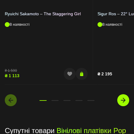
Ryuichi Sakamoto – The Staggering Girl
Sigur Ros – 22° Lu
В наявності
В наявності
₴
1 590
₴
2 195
₴
1 113
Супутні товари
Вінілові платівки Pop