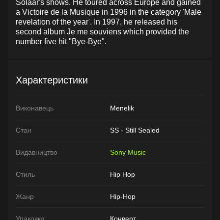
Solaar's shows. He toured across Europe and gained
a Victoire de la Musique in 1996 in the category 'Male
revelation of the year'. In 1997, he released his
second album Je me souviens which provided the
number five hit "Bye-Bye".
Характеристики
Виконавець
Menelik
Стан
SS - Still Sealed
Видавництво
Sony Music
Стиль
Hip Hop
Жанр
Hip-Hop
Упаковка
Конверт