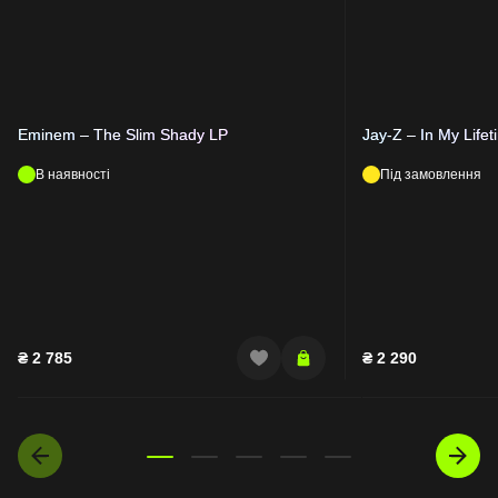
Eminem – The Slim Shady LP
Jay-Z – In My Lifet
В наявності
Під замовлення
₴
2 785
₴
2 290