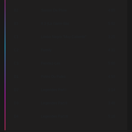
B2
Saison De Pluie
4:05
B3
9.3 (La Garre-Ba)
5:02
C1
Limbo Negro "Muy Caliente"
3:25
C2
Family
4:31
C3
Pendez-Les
5:00
D1
Potes Ou Putes
4:50
D2
Legendes Part I
2:14
D3
Legendes Part II
3:48
D4
Legendes Part III
5:16