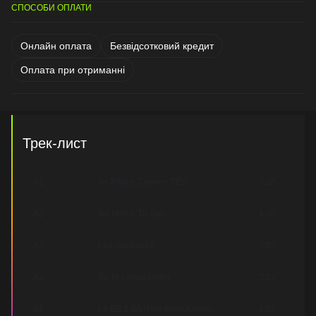
СПОСОБИ ОПЛАТИ
Онлайн оплата
Безвідсотковий кредит
Оплата при отриманні
Трек-лист
A1
Je T'Aime Comme T'Es
3:28
A2
Toi Meme Tu Sais
4:30
A3
Les Valseuses
3:55
A4
Tu Te Laisses Aller
3:22
B1
Le BB 2 BA (Fille Mere Amere)
4:27