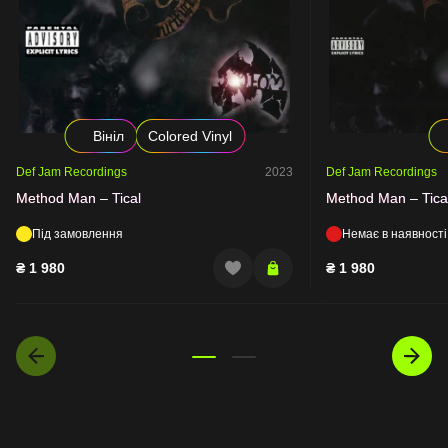
Вініл
Colored Vinyl
Def Jam Recordings
2023
Def Jam Recordings
Method Man – Tical
Method Man – Tica
Під замовлення
Немає в наявності
₴
1 980
₴
1 980