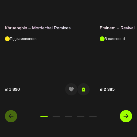
Khruangbin – Mordechai Remixes
Eminem – Revival
Під замовлення
В наявності
₴
1 890
₴
2 385