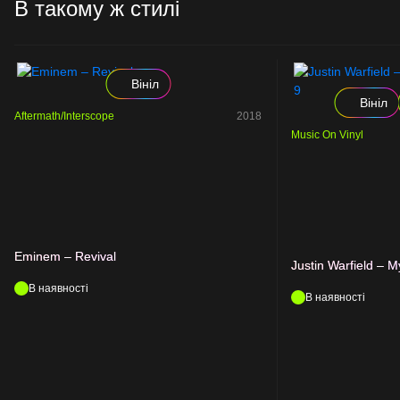
В такому ж стилі
Вініл
Вініл
Aftermath/Interscope
2018
Music On Vinyl
Eminem – Revival
Justin Warfield – M
В наявності
В наявності