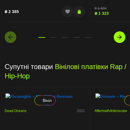
₴
1 890
₴
2 385
₴
1 323
Супутні товари
Вінілові платівки Rap /
Hip-Hop
Вініл
Dead Oceans
2021
Aftermath/Interscope