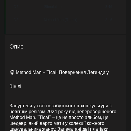
D2
Stimulation
3:46
D3
Method Man (Remix)
3:16
Опис
🎧 Method Man – Tical: Повернення Легенди у
Вінілі
Зануртеся у світ незабутньої хіп-хоп культури з
новітнім релізом 2024 року від неперевершеного
Method Man. "Tical" – це не просто альбом, це
шедевр, який варто мати у колекції кожного
шанувальника жанру. Запечатані дві платівки