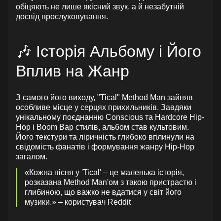
обіцяють не лише якісний звук, а й незабутній
досвід прослуховування.
🎶 Історія Альбому і Його
Вплив на Жанр
З самого його виходу, "Tical" Method Man зайняв
особливе місце у серцях прихильників. Завдяки
унікальному поєднанню Conscious та Hardcore Hip-
Hop і Boom Bap стилів, альбом став культовим.
Його текстури та ліричність глибоко вплинули на
свідомість фанатів і формування жанру Hip-Hop
загалом.
«Кожна пісня у 'Tical' – це маленька історія,
розказана Method Man'ом з такою пристрастю і
глибиною, що важко не вдатися у світ його
музики.» – користувач Reddit