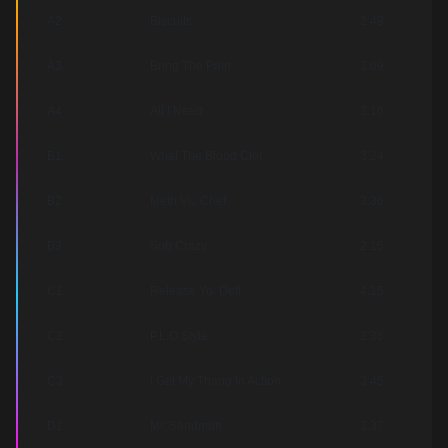
A2
Biscuits
2:49
A3
Bring The Pain
3:09
A4
All I Need
3:16
B1
What The Blood Clot
3:24
B2
Meth Vs. Chef
3:36
B3
Sub Crazy
2:15
C1
Release Yo’ Delf
4:15
C2
P.L.O Style
2:36
C3
I Get My Thang In Action
3:45
D1
Mr. Sandman
3:37