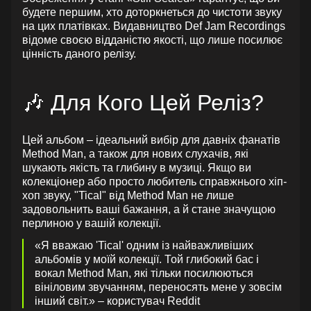
будете першим, хто доторкнеться до чистоти звуку
на цих платівках. Видавництво Def Jam Recordings
відоме своєю відданістю якості, що лише посилює
цінність даного релізу.
🎶 Для Кого Цей Реліз?
Цей альбом – ідеальний вибір для давніх фанатів
Method Man, а також для нових слухачів, які
шукають якість та глибину в музиці. Якщо ви
колекціонер або просто любитель справжнього хіп-
хоп звуку, "Tical" від Method Man не лише
задовольнить ваші бажання, а й стане значущою
перлиною у вашій колекції.
«Я вважаю 'Tical' одним із найважливіших
альбомів у моїй колекції. Той глибокий бас і
вокал Method Man, які тільки посилюються
вініловим звучанням, переносять мене у зовсім
інший світ.» – користувач Reddit