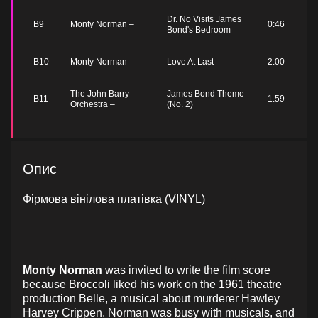
Dr. No Visits James
B9
Monty Norman –
0:46
Bond's Bedroom
B10
Monty Norman –
Love At Last
2:00
The John Barry
James Bond Theme
B11
1:59
Orchestra –
(No. 2)
Опис
Фірмова вінілова платівка (VINYL)
Monty Norman
was invited to write the film score
because Broccoli liked his work on the 1961 theatre
production Belle, a musical about murderer Hawley
Harvey Crippen. Norman was busy with musicals, and