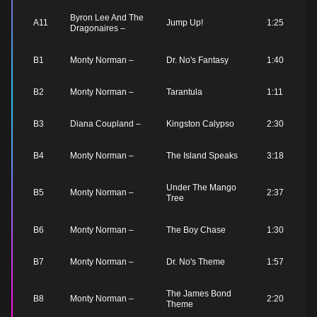
Byron Lee And The
A11
Jump Up!
1:25
Dragonaires –
B1
Monty Norman –
Dr. No's Fantasy
1:40
B2
Monty Norman –
Tarantula
1:11
B3
Diana Coupland –
Kingston Calypso
2:30
B4
Monty Norman –
The Island Speaks
3:18
Under The Mango
B5
Monty Norman –
2:37
Tree
B6
Monty Norman –
The Boy Chase
1:30
B7
Monty Norman –
Dr. No's Theme
1:57
The James Bond
B8
Monty Norman –
2:20
Theme