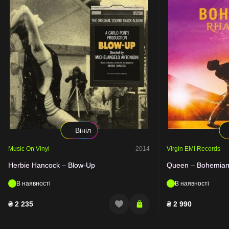
Вініл
Music On Vinyl
2014
Virgin EMI Records
Herbie Hancock – Blow-Up
Queen – Bohemia
В наявності
В наявності
₴
2 235
₴
2 990