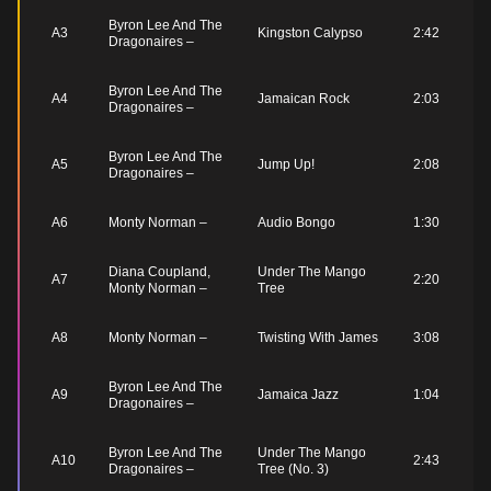
Byron Lee And The
A3
Kingston Calypso
2:42
Dragonaires –
Byron Lee And The
A4
Jamaican Rock
2:03
Dragonaires –
Byron Lee And The
A5
Jump Up!
2:08
Dragonaires –
A6
Monty Norman –
Audio Bongo
1:30
Diana Coupland,
Under The Mango
A7
2:20
Monty Norman –
Tree
A8
Monty Norman –
Twisting With James
3:08
Byron Lee And The
A9
Jamaica Jazz
1:04
Dragonaires –
Byron Lee And The
Under The Mango
A10
2:43
Dragonaires –
Tree (No. 3)