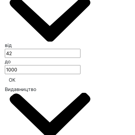
від
до
ОК
Видавництво