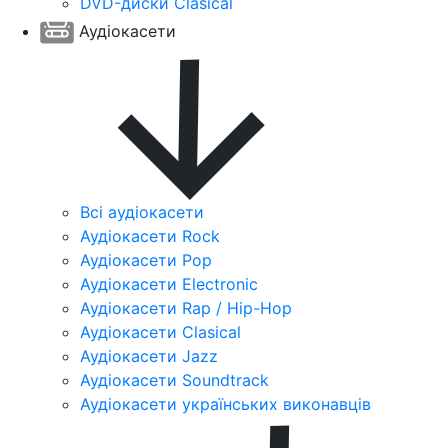
DVD-диски Clasical
Аудіокасети
Всі аудіокасети
Аудіокасети Rock
Аудіокасети Pop
Аудіокасети Electronic
Аудіокасети Rap / Hip-Hop
Аудіокасети Clasical
Аудіокасети Jazz
Аудіокасети Soundtrack
Аудіокасети українських виконавців