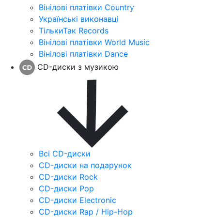
Вінілові платівки Country
Українські виконавці
ТількиТак Records
Вінілові платівки World Music
Вінілові платівки Dance
CD-диски з музикою
Всі CD-диски
CD-диски на подарунок
CD-диски Rock
CD-диски Pop
CD-диски Electronic
CD-диски Rap / Hip-Hop