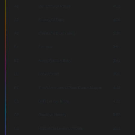
A1
Monarchy Of Roses
4:12
A2
Factory Of Faith
4:20
A3
Brendan's Death Song
5:38
B1
Ethiopia
3:51
B2
Annie Wants A Baby
3:41
B3
Look Around
3:28
B4
The Adventures Of Rain Dance Maggie
4:42
C1
Did I Let You Know
4:22
C2
Goodbye Hooray
3:52
C3
Happiness Loves Company
3:33