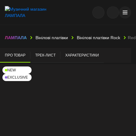
ЛАМПАЛА
Вінілові платівки
Вінілові платівки Rock
Red 
ПРО ТОВАР
ТРЕК-ЛИСТ
ХАРАКТЕРИСТИКИ
NEW
EXCLUSIVE