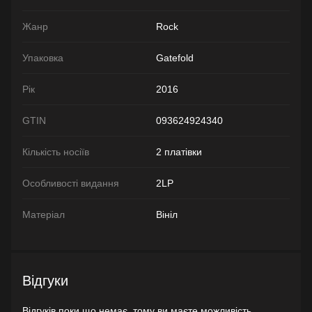
Жанр
Rock
Упаковка
Gatefold
Рік
2016
GTIN
093624924340
Кількість носіїв
2 платівки
Особливості видання
2LP
Матеріал
Вініл
Відгуки
Відгуків поки що немає, тому ви маєте можливість