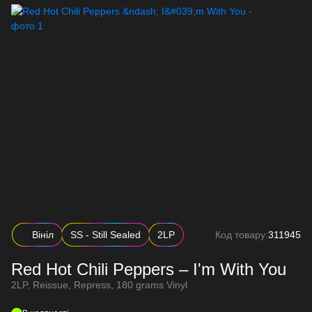
Вініл
SS - Still Sealed
2LP
Код товару:
311945
Red Hot Chili Peppers – I'm With You
2LP, Reissue, Repress, 180 grams Vinyl