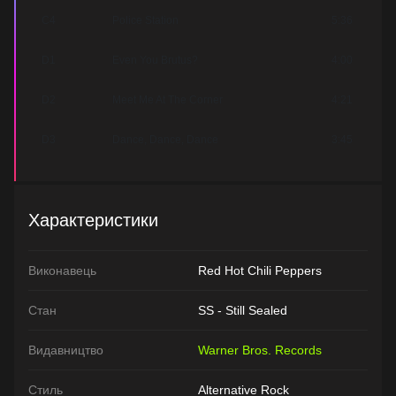
C4
Police Station
5:36
D1
Even You Brutus?
4:00
D2
Meet Me At The Corner
4:21
D3
Dance, Dance, Dance
3:45
Характеристики
Виконавець
Red Hot Chili Peppers
Стан
SS - Still Sealed
Видавництво
Warner Bros. Records
Стиль
Alternative Rock