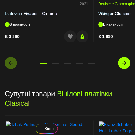
2021
Deutsche Grammoph
Ludovico Einaudi – Cinema
Vikingur Olafsson 
В наявності
В наявності
₴
3 380
₴
1 890
Супутні товари
Вінілові платівки
Clasical
Вініл