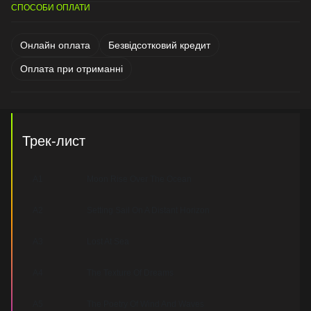
СПОСОБИ ОПЛАТИ
Онлайн оплата
Безвідсотковий кредит
Оплата при отриманні
Трек-лист
A1
Moon Rise Over The Ocean
A2
Setting Sail On A Distant Horizon
A3
Lost At Sea
A4
The Texture Of Dreams
A5
The Poetry Of Wind And Waves