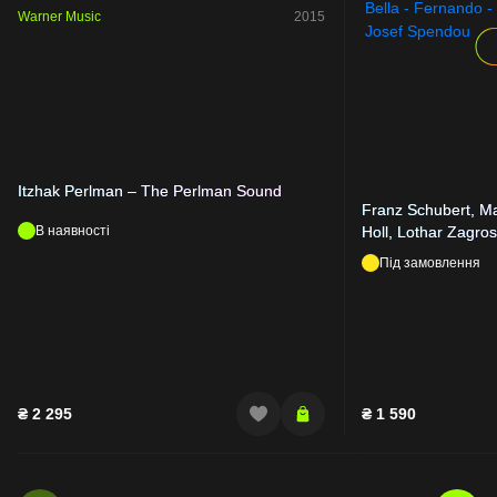
Warner Music
2015
Itzhak Perlman – The Perlman Sound
Franz Schubert, Ma
В наявності
Holl, Lothar Zagros
Bella - Fernando -
Під замовлення
Josef Spendou
₴
2 295
₴
1 590