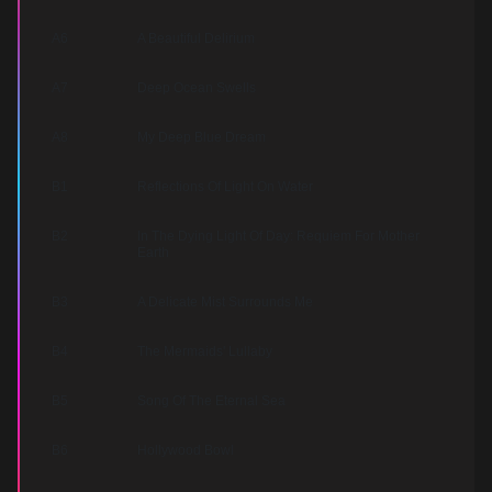
A6
A Beautiful Delirium
A7
Deep Ocean Swells
A8
My Deep Blue Dream
B1
Reflections Of Light On Water
B2
In The Dying Light Of Day: Requiem For Mother
Earth
B3
A Delicate Mist Surrounds Me
B4
The Mermaids' Lullaby
B5
Song Of The Eternal Sea
B6
Hollywood Bowl