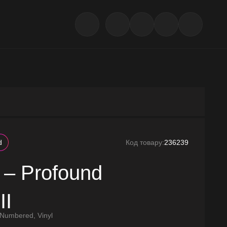
d
Код товару:
236239
 – Profound
II
, Numbered, Vinyl