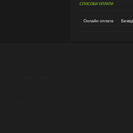
СПОСОБИ ОПЛАТИ
Онлайн оплата
Безві
Denimclad Baboons
Let’s Get It Right
Unity
Oh, Lover
Sorry