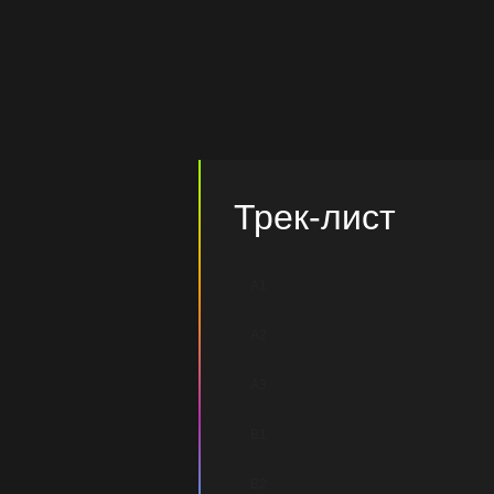
Трек-лист
A1
A2
A3
B1
B2