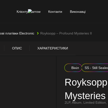
Клієнту
Контакти
Виконавці
ові платівки Electronic
Royksopp – Profound Mysteries II
ОПИС
ХАРАКТЕРИСТИКИ
Вініл
SS - Still Seale
Royksopp
Mysteries 
2LP, Album, Limited Edition