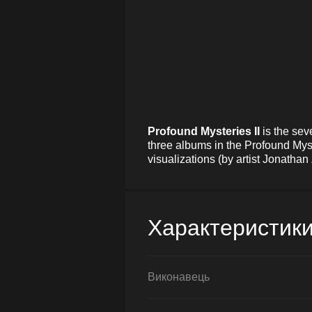
Profound Mysteries II
is the sev
three albums in the Profound Myste
visualizations (by artist Jonath
Характеристик
Виконавець