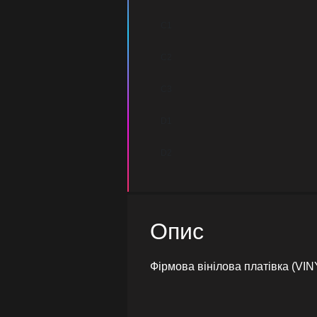
C1
C2
C3
D1
D2
Опис
Фірмова вінілова платівка (VIN