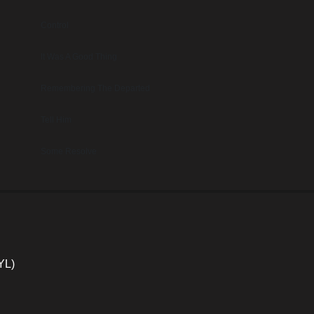
Control
It Was A Good Thing
Remembering The Departed
Tell Him
Some Resolve
YL)