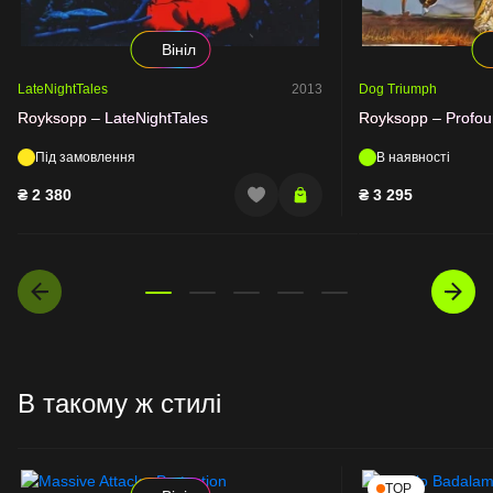
Вініл
LateNightTales
2013
Dog Triumph
Royksopp – LateNightTales
Royksopp – Profoun
Під замовлення
В наявності
₴
2 380
₴
3 295
В такому ж стилі
TOP