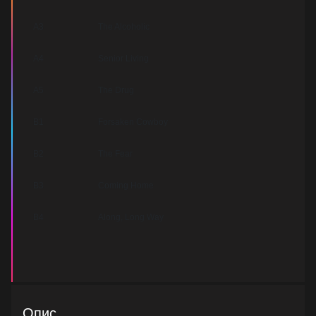
A3
The Alcoholic
A4
Senior Living
A5
The Drug
B1
Forsaken Cowboy
B2
The Fear
B3
Coming Home
B4
Along, Long Way
Опис