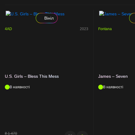
Вініл
4AD
2023
Fontana
U.S. Girls – Bless This Mess
James – Seven
В наявності
В наявності
₴
1 470