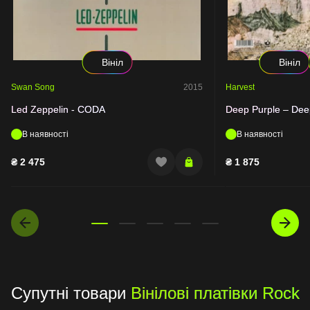
Вініл
Вініл
Swan Song
2015
Harvest
Led Zeppelin - CODA
Deep Purple – Dee
В наявності
В наявності
₴
2 475
₴
1 875
Супутні товари
Вінілові платівки Rock