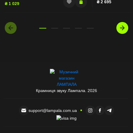
₴
2 695
₴
1 029
Крамниця звуку Лампала. 2026
support@lampala.com.ua