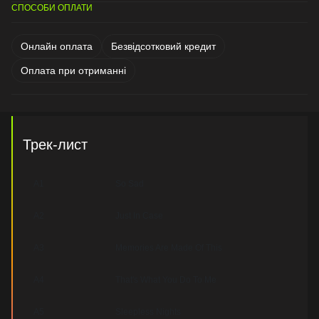
СПОСОБИ ОПЛАТИ
Онлайн оплата
Безвідсотковий кредит
Оплата при отриманні
Трек-лист
A1
So Sad
A2
Just In Case
A3
Memories Are Made Of This
A4
That's What You Do To Me
A5
Sleepless Nights