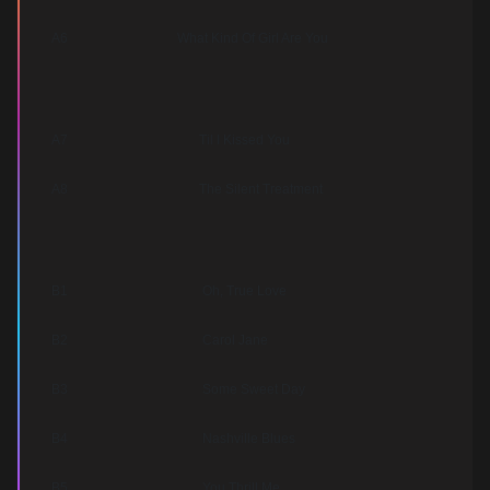
A6
What Kind Of Girl Are You
A7
Til I Kissed You
A8
The Silent Treatment
B1
Oh, True Love
B2
Carol Jane
B3
Some Sweet Day
B4
Nashville Blues
B5
You Thrill Me