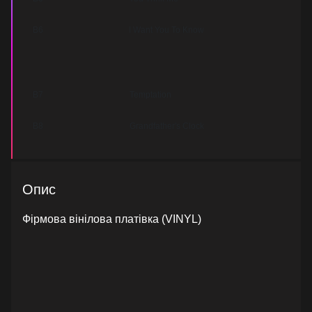
B6
I Want You To Know
B7
Temptation
B8
Grandfather's Clock
Опис
Фірмова вінілова платівка (VINYL)