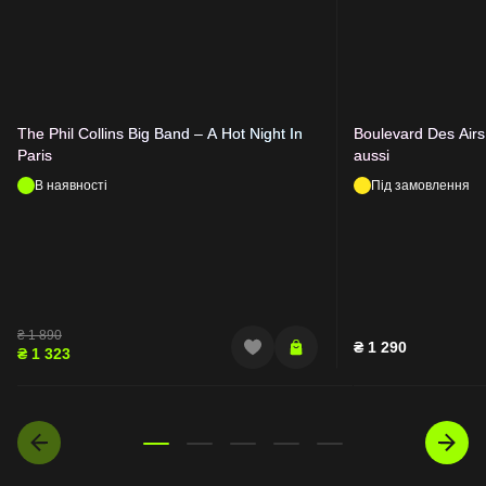
The Phil Collins Big Band – A Hot Night In
Boulevard Des Airs
Paris
aussi
В наявності
Під замовлення
₴
1 890
₴
1 290
₴
1 323