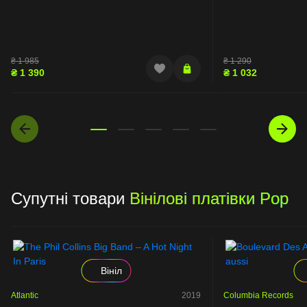
₴
1 985
₴
1 290
₴
1 390
₴
1 032
Супутні товари
Вінілові платівки Pop
Вініл
Atlantic
2019
Columbia Records