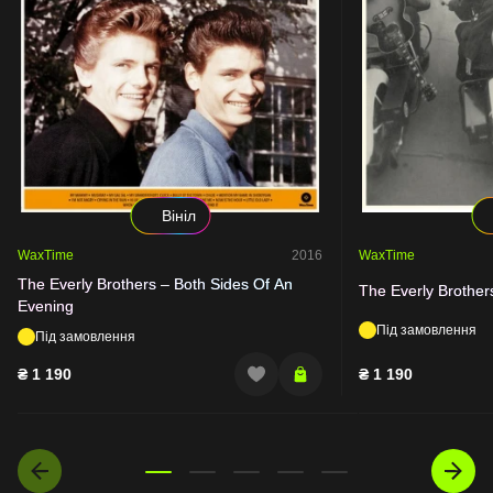
Вініл
WaxTime
2016
WaxTime
The Everly Brothers – Both Sides Of An
The Everly Brother
Evening
Під замовлення
Під замовлення
₴
1 190
₴
1 190