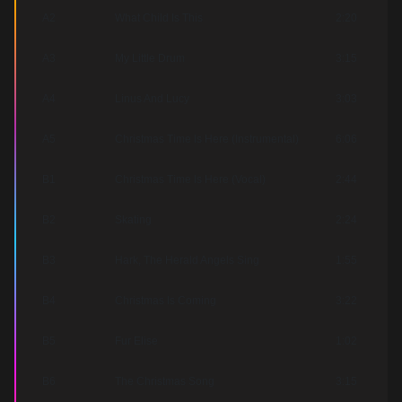
A2
What Child Is This
2:20
A3
My Little Drum
3:15
A4
Linus And Lucy
3:03
A5
Christmas Time Is Here (Instrumental)
6:06
B1
Christmas Time Is Here (Vocal)
2:44
B2
Skating
2:24
B3
Hark, The Herald Angels Sing
1:55
B4
Christmas Is Coming
3:22
B5
Fur Elise
1:02
B6
The Christmas Song
3:15