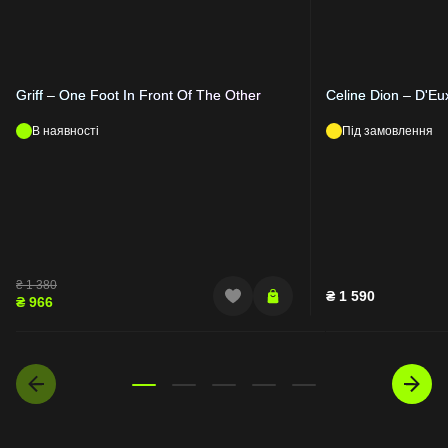
Griff – One Foot In Front Of The Other
Celine Dion – D'Eu
В наявності
Під замовлення
₴
1 380
₴
1 590
₴
966