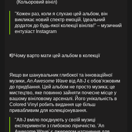
(Кольоровий вініл)
"Кожен раз, коли я слухаю цей альбом, він
викликає новий спектр емоцій. Ідеальний
додаток до будь-якої колекції вінілів!" – музичний
ентузіаст Instagram
🎼Чому варто мати цей альбом в колекції
Якщо ви шанувальник глибокої та інноваційної
музики,
An Awesome Wave
від Alt-J є обов'язковим
до придбання. Цей альбом не просто музика; це
мистецтво, яке повинно зайняти почесне місце у
вашому вініловому арсеналі. Його унікальність в
Colored Vinyl робить видання ще більш
привабливим для колекціонування.
"Alt-J вміло поєднують у своїй музиці
експерименти з глибокою ліричністю. 'An
Awesome Wave' є джерелом натхнення для