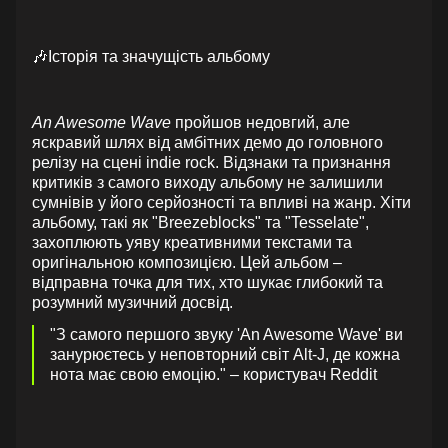
🎶Історія та значущість альбому
An Awesome Wave
пройшов недовгий, але
яскравий шлях від амбітних демо до головного
релізу на сцені indie rock. Відзнаки та признання
критиків з самого виходу альбому не залишили
сумнівів у його серйозності та впливі на жанр. Хіти
альбому, такі як "Breezeblocks" та "Tesselate",
захоплюють уяву креативними текстами та
оригінальною композицією. Цей альбом –
відправна точка для тих, хто шукає глибокий та
розумний музичний досвід.
"З самого першого звуку 'An Awesome Wave' ви
занурюєтесь у неповторний світ Alt-J, де кожна
нота має свою емоцію." – користувач Reddit