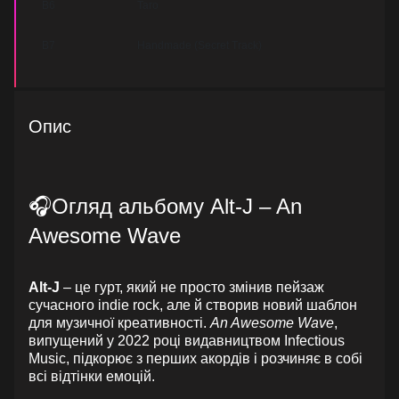
B6
Taro
B7
Handmade (Secret Track)
Опис
🎧Огляд альбому Alt-J – An
Awesome Wave
Alt-J
– це гурт, який не просто змінив пейзаж
сучасного indie rock, але й створив новий шаблон
для музичної креативності.
An Awesome Wave
,
випущений у 2022 році видавництвом Infectious
Music, підкорює з перших акордів і розчиняє в собі
всі відтінки емоцій.