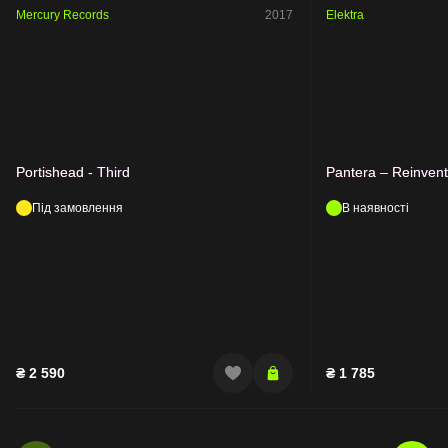
Mercury Records
2017
Elektra
Portishead - Third
Pantera – Reinvent
Під замовлення
В наявності
₴
2 590
₴
1 785