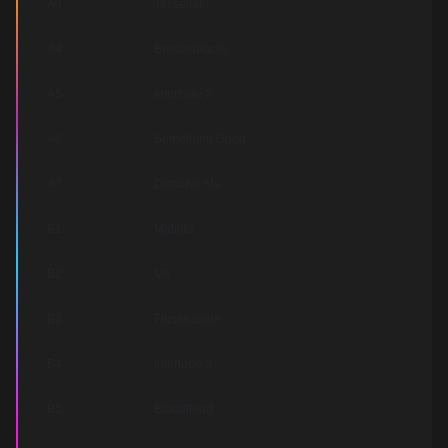
A3
Tessellate
A4
Breezeblocks
A5
Interlude 2
A6
Something Good
A7
Dissolve Me
B1
Matilda
B2
Ms
B3
Fitzpleasure
B4
Interlude 3
B5
Bloodflood