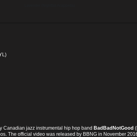
Lavender (Nightfall Acappella)
YL)
by Canadian jazz instrumental hip hop band
BadBadNotGood
(
eos. The official video was released by BBNG in November 201