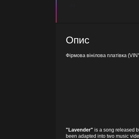
A3
Опис
Фірмова вінілова платівка (VIN
"Lavender"
is a song released 
been adapted into two music vid