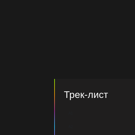
Трек-лист
A1
A2