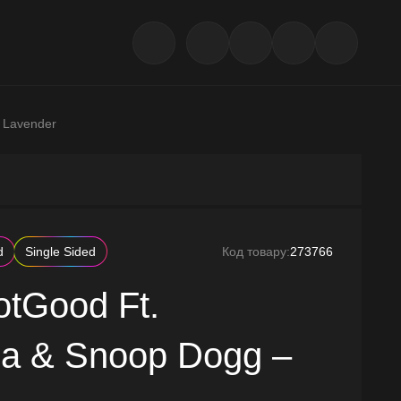
 Lavender
d
Single Sided
Код товару:
273766
tGood Ft.
da & Snoop Dogg –