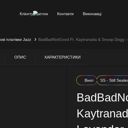
Клієнту
Контакти
Виконавці
лові платівки Jazz
BadBadNotGood Ft. Kaytranada & Snoop Dogg –
ОПИС
ХАРАКТЕРИСТИКИ
Вініл
SS - Still Seale
BadBadNo
Kaytrana