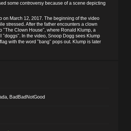
aused some controversy because of a scene depicting
eo on March 12, 2017. The beginning of the video
e stressed. After the father encounters a clown
ts to "The Clown House", where Ronald Klump, a
ll "doggs". In the video, Snoop Dogg sees Klump
lag with the word "bang" pops out. Klump is later
nada, BadBadNotGood