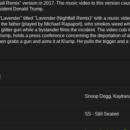
fall Remix" version in 2017. The music video to this version c
esident Donald Trump.
Lavender" titled "Lavender (Nightfall Remix)" with a music vid
 the father (played by Michael Rapaport), who smokes weed whil
 glitter gun while a bystander films the incident. The video cu
rump, holds a press conference concerning the deportation of a
n grabs a gun and aims it at Klump. He pulls the trigger and a f
и
Snoop Dogg, Kaytra
SS - Still Sealed