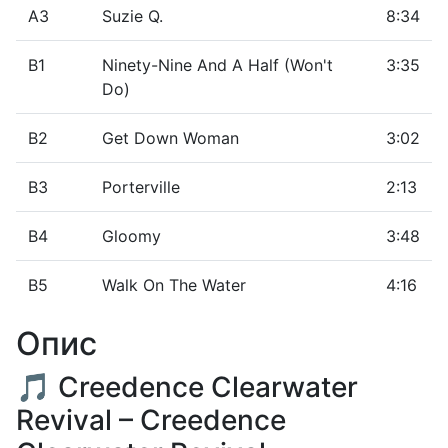
A3
Suzie Q.
8:34
B1
Ninety-Nine And A Half (Won't
3:35
Do)
B2
Get Down Woman
3:02
B3
Porterville
2:13
B4
Gloomy
3:48
B5
Walk On The Water
4:16
Опис
🎵 Creedence Clearwater
Revival – Creedence