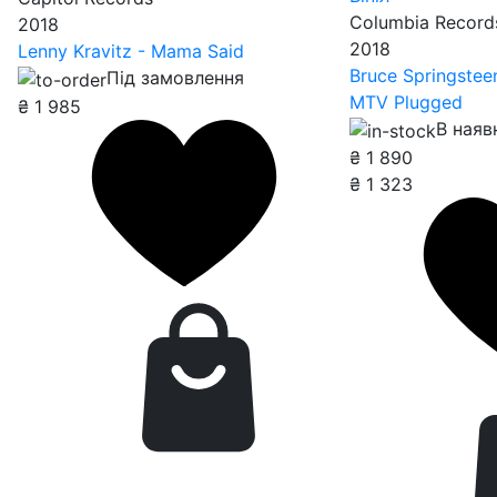
Columbia Record
2018
2018
Lenny Kravitz - Mama Said
Bruce Springsteen
Під замовлення
MTV Plugged
₴
1 985
В наяв
₴
1 890
₴
1 323