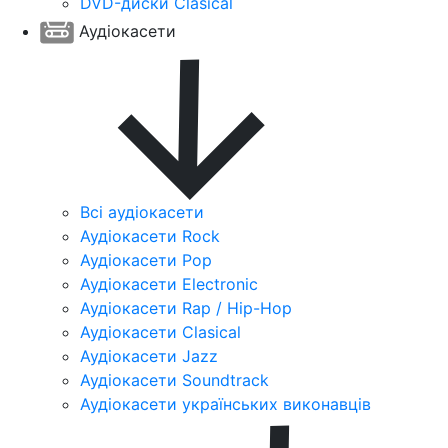
DVD-диски Clasical
Аудіокасети
Всі аудіокасети
Аудіокасети Rock
Аудіокасети Pop
Аудіокасети Electronic
Аудіокасети Rap / Hip-Hop
Аудіокасети Clasical
Аудіокасети Jazz
Аудіокасети Soundtrack
Аудіокасети українських виконавців