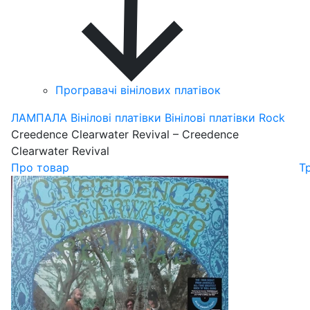
Програвачі вінілових платівок
ЛАМПАЛА
Вінілові платівки
Вінілові платівки Rock
Creedence Clearwater Revival – Creedence
Clearwater Revival
Про товар
Т