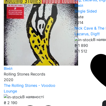
Вініл
Single Sided
Mute
2014
Nick Cave & The 
Lazarus, Dig!!!
В наяв
₴
1 890
₴
1 512
Вініл
Rolling Stones Records
2020
The Rolling Stones - Voodoo
Lounge
В наявності
₴
2 190