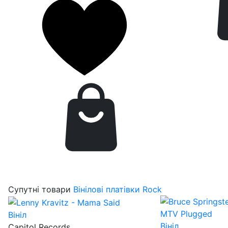
Супутні товари
Вінілові платівки Rock
Вініл
Вініл
Capitol Records