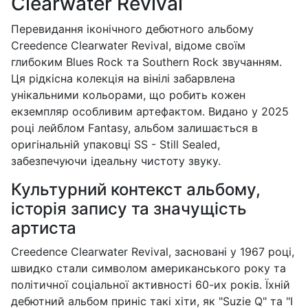
Clearwater Revival
Перевидання іконічного дебютного альбому
Creedence Clearwater Revival, відоме своїм
глибоким Blues Rock та Southern Rock звучанням.
Ця рідкісна колекція на вінілі забарвлена
унікальними кольорами, що робить кожен
екземпляр особливим артефактом. Видано у 2025
році лейблом Fantasy, альбом залишається в
оригінальній упаковці SS - Still Sealed,
забезпечуючи ідеальну чистоту звуку.
Культурний контекст альбому,
історія запису та значущість
артиста
Creedence Clearwater Revival, засновані у 1967 році,
швидко стали символом американського року та
політичної соціальної активності 60-их років. Їхній
дебютний альбом приніс такі хіти, як "Suzie Q" та "I