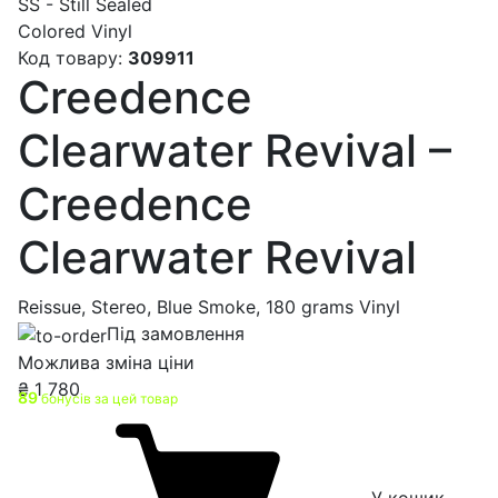
SS - Still Sealed
Colored Vinyl
Код товару:
309911
Creedence
Clearwater Revival –
Creedence
Clearwater Revival
Reissue, Stereo, Blue Smoke, 180 grams Vinyl
Під замовлення
Можлива зміна ціни
₴
1 780
89
бонусів за цей товар