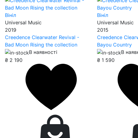
Вініл
Вініл
Universal Music
Universal Music
2019
2015
Creedence Clearwater Revival -
Creedence Clearw
Bad Moon Rising the collection
Bayou Country
В наявності
В наяв
₴
2 190
₴
1 590