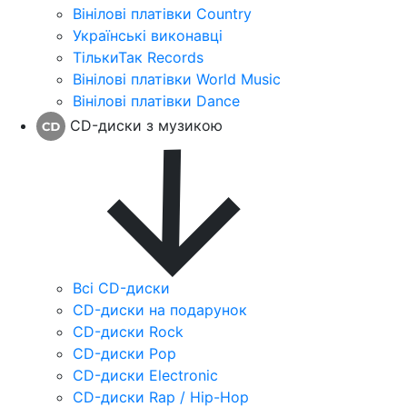
Вінілові платівки Country
Українські виконавці
ТількиТак Records
Вінілові платівки World Music
Вінілові платівки Dance
CD-диски з музикою
Всі CD-диски
CD-диски на подарунок
CD-диски Rock
CD-диски Pop
CD-диски Electronic
CD-диски Rap / Hip-Hop