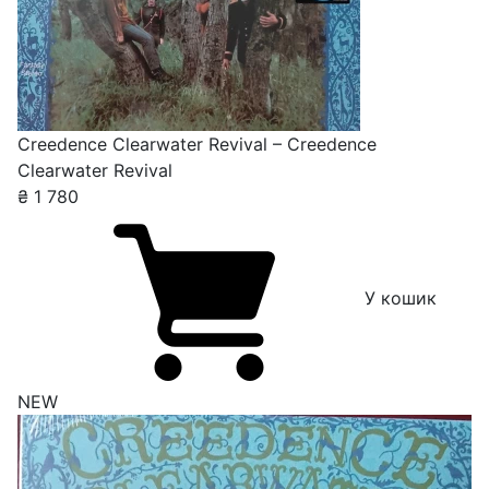
Creedence Clearwater Revival – Creedence
Clearwater Revival
₴
1 780
У кошик
NEW