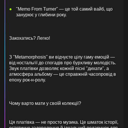
"Memo From Turner" — це той самий вайб, що
занурює у глибини року.
Закохатись? Легко!
З "Metamorphosis" ви відчуєте цілу гаму емоцій —
від ностальгії до спогадів про бурхливу молодість.
Звук платівки дозволяє кожній пісні "дихати", а
атмосфера альбому — це справжній часопровід в
епоху рок-н-ролу.
Чому варто мати у своїй колекції?
Ця платівка — не просто музика. Це шматок історії,
естетичне задоволення й ідеальний подарунок для