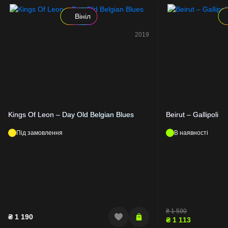
Вініл
2019
Kings Of Leon – Day Old Belgian Blues
Beirut – Gallipoli
Під замовлення
В наявності
₴
1 590
₴
1 190
₴
1 113