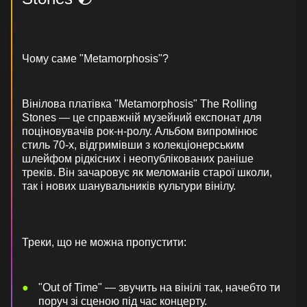
Чому саме "Metamorphosis"?
Вінілова платівка "Metamorphosis" The Rolling
Stones — це справжній музейний експонат для
поціновувачів рок-н-ролу. Альбом випромінює
стиль 70-х, відгримівши з колекціонерським
шлейфом рідкісних і неопублікованих раніше
треків. Він зачаровує як меломанів старої школи,
так і нових шанувальників культури вінілу.
Треки, що не можна пропустити:
"Out of Time" — звучить на вінілі так, начебто ти
поруч зі сценою під час концерту.