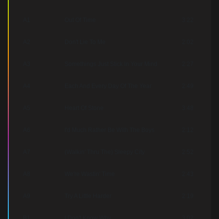
A1
Out Of Time
3:22
A2
Don't Lie To Me
2:02
A3
Somethings Just Stick In Your Mind
2:27
A4
Each And Every Day Of The Year
2:49
A5
Heart Of Stone
3:48
A6
I'd Much Rather Be With The Boys
2:12
A7
(Walkin' Thru The) Sleepy City
2:52
A8
We're Wastin' Time
2:43
A9
Try A Little Harder
2:19
B1
I Don't Know Why
3:02