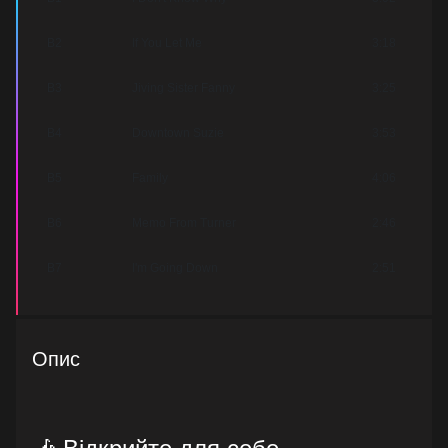
B2
If You Let Me
3:18
B3
Jiving Sister Fanny
3:25
B4
Downtown Suzie
3:53
B5
Family
4:06
B6
Memo From Turner
2:46
B7
I'm Going Down
2:51
Опис