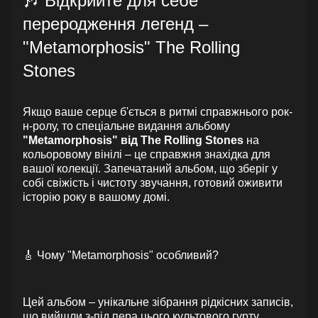
🎶 Відкрийте для себе
переродження легенд –
"Metamorphosis" The Rolling
Stones
Якщо ваше серце б'ється в ритмі справжнього рок-
н-ролу, то спеціальне видання альбому
"Metamorphosis" від The Rolling Stones
на
кольоровому вінілі – це справжня знахідка для
вашої колекції. Запечатаний альбом, що зберіг у
собі свіжість і чистоту звучання, готовий оживити
історію року в вашому домі.
🎸 Чому "Metamorphosis" особливий?
Цей альбом – унікальне зібрання рідкісних записів,
що вийшли з-під пера цього культового гурту.