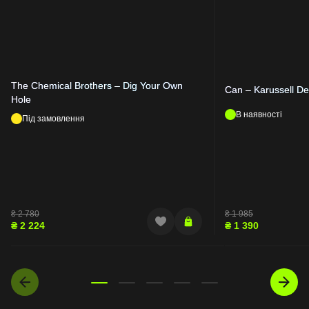
The Chemical Brothers – Dig Your Own
Can – Karussell D
Hole
В наявності
Під замовлення
₴
2 780
₴
1 985
₴
2 224
₴
1 390