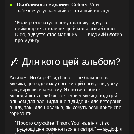
Особливості видання:
Colored Vinyl;
забезпечує унікальний естетичний вигляд.
"Коли розпечатуєш нову платівку, відчуття
неймовірне, а коли це ще й кольоровий вініл
Dido, відчуття стає магічним." — відомий блогер
про музику.
🎶 Для кого цей альбом?
Альбом "No Angel" від Dido — це більше ніж
музика, це подорож у світ емоцій і почуттів, у яку
слід вирушити кожному. Якщо ви любите
мелодійність і глибокі текстури у музиці, тоді цей
альбом для вас. Відмінно підійде як для ветеранів
вінілу, так і для новачків, які хочуть розширити свої
горизонти.
"Просто слухайте 'Thank You' на вінілі, і всі
труднощі дня розчиняться в повітрі." — аудіофіл