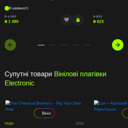
В наявності
₴
1 985
₴
890
₴
1 390
₴
623
Супутні товари
Вінілові платівки
Electronic
Вініл
Virgin
2016