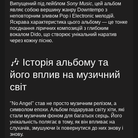
Випущений під лейблом
Sony Music
, цей альбом
являє собою вершину жанру Downtempo з
неповторним зливом Pop і Electronic мелодій.
Яскрава характеристика цього альбому — це тонке
поєднання ліричних композицій з глибоким
вокалом Dido, що створює унікальний наратив
через кожну пісню.
🎶 Історія альбому та
його вплив на музичний
світ
"No Angel" став не просто музичним релізом, а
символом епохи. Альбом подарував світу хіти, які
стали музичним фоном для багатьох серць. Його
унікальність полягає в тому, як він впливає на
слухачів, змушуючи їх повернутися до них знову і
знову.