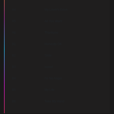
A4
My Lover's Gone
A5
All You Want
A6
Thankyou
B1
Honestly OK
B2
Slide
B3
Isobel
B4
I'm No Angel
B5
My Life
B6
Take My Hand