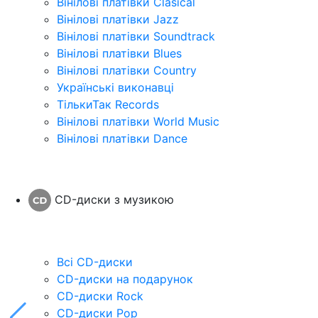
Вінілові платівки Clasical
Вінілові платівки Jazz
Вінілові платівки Soundtrack
Вінілові платівки Blues
Вінілові платівки Country
Українські виконавці
ТількиТак Records
Вінілові платівки World Music
Вінілові платівки Dance
CD-диски з музикою
Всі CD-диски
CD-диски на подарунок
CD-диски Rock
CD-диски Pop