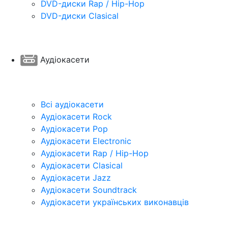
DVD-диски Rap / Hip-Hop
DVD-диски Clasical
Аудіокасети
Всі аудіокасети
Аудіокасети Rock
Аудіокасети Pop
Аудіокасети Electronic
Аудіокасети Rap / Hip-Hop
Аудіокасети Clasical
Аудіокасети Jazz
Аудіокасети Soundtrack
Аудіокасети українських виконавців